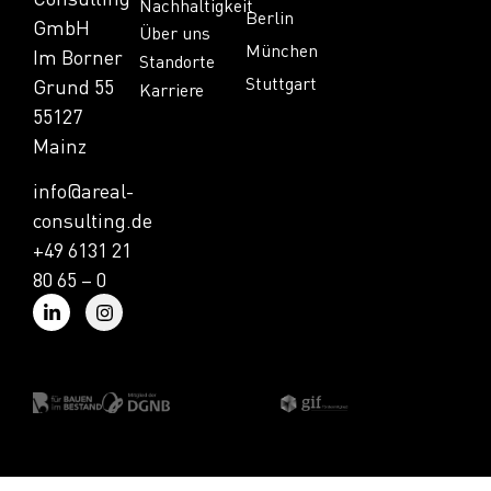
Nachhaltigkeit
Berlin
GmbH
Über uns
München
Im Borner
Standorte
Stuttgart
Grund 55
Karriere
55127
Mainz
info@areal-
consulting.de
+49 6131 21
80 65 – 0