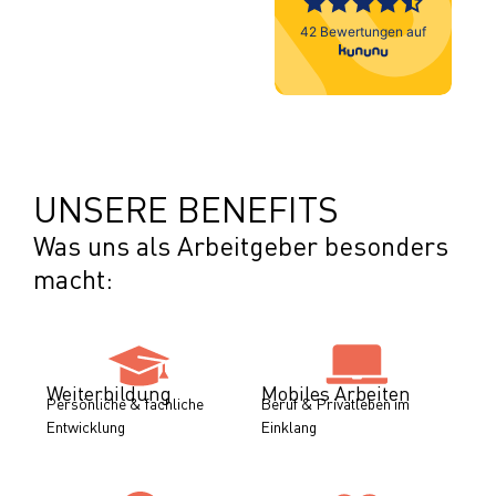
UNSERE BENEFITS
Was uns als Arbeitgeber besonders
macht:
Weiterbildung
Mobiles Arbeiten
Persönliche & fachliche
Beruf & Privatleben im
Entwicklung
Einklang