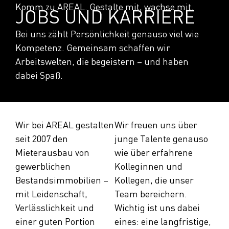
Komm zu AREAL. Gestalte mit, wachse mit.
JOBS UND KARRIERE
Bei uns zählt Persönlichkeit genauso viel wie
Kompetenz. Gemeinsam schaffen wir
Arbeitswelten, die begeistern – und haben
dabei Spaß.
Wir bei AREAL gestalten
Wir freuen uns über
seit 2007 den
junge Talente genauso
Mieterausbau von
wie über erfahrene
gewerblichen
Kolleginnen und
Bestandsimmobilien –
Kollegen, die unser
mit Leidenschaft,
Team bereichern.
Verlässlichkeit und
Wichtig ist uns dabei
einer guten Portion
eines: eine langfristige,