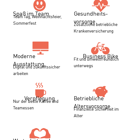
Spaß im Team
Gesundheits­
Team Tag, Weihnachtsfeier,
vorsorge
Sommerfest
Zusätzliche betriebliche
Krankenversicherung
Moderne
Business Bike
Fit und umweltfreundlich
Ausstattung
unterwegs
Digital und zukunftssicher
arbeiten
Verpflegung
Betriebliche
Nur der beste Kaffee und
Altersvorsorge
Teamessen
Finanzielle Sicherheit im
Alter