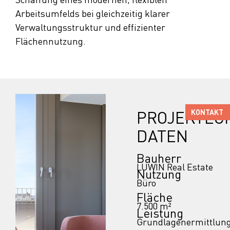
Arbeitsumfelds bei gleichzeitig klarer
Verwaltungsstruktur und effizienter
Flächennutzung.
PROJEKTEC
KONTAKT
DATEN
Bauherr
LUWIN Real Estate
Nutzung
Büro
Fläche
7.500 m²
Leistung
Grundlagenermittlung