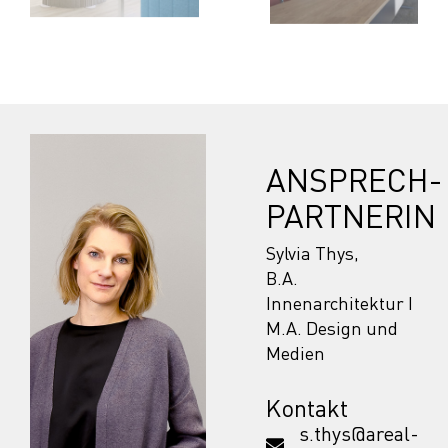
ANSPRECH­
PARTNERIN
Sylvia Thys,
B.A.
Innenarchitektur I
M.A. Design und
Medien
Kontakt
s.thys@areal-