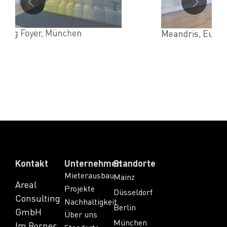
Meandris, Europa-Allee, Frankfurt
Kontakt
Unternehmen
Standorte
Mieterausbau
Mainz
Areal
Projekte
Düsseldorf
Consulting
Nachhaltigkeit
Berlin
GmbH
Über uns
München
Im Borner